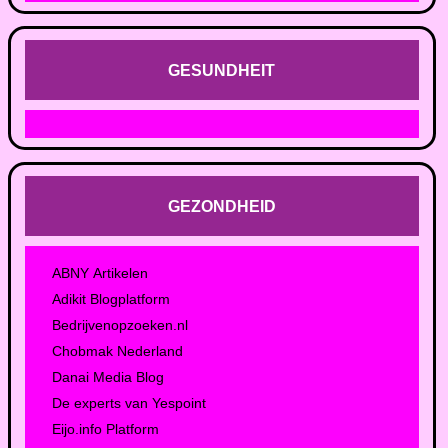
GESUNDHEIT
GEZONDHEID
ABNY Artikelen
Adikit Blogplatform
Bedrijvenopzoeken.nl
Chobmak Nederland
Danai Media Blog
De experts van Yespoint
Eijo.info Platform