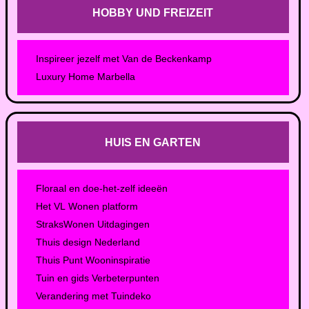
HOBBY UND FREIZEIT
Inspireer jezelf met Van de Beckenkamp
Luxury Home Marbella
HUIS EN GARTEN
Floraal en doe-het-zelf ideeën
Het VL Wonen platform
StraksWonen Uitdagingen
Thuis design Nederland
Thuis Punt Wooninspiratie
Tuin en gids Verbeterpunten
Verandering met Tuindeko